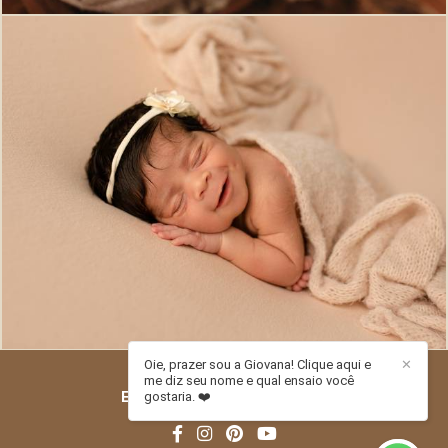
543
0
Oie, prazer sou a Giovana! Clique aqui e
✕
me diz seu nome e qual ensaio você
ESTÚDIO PITORI
/
CONTATO
gostaria. ❤️