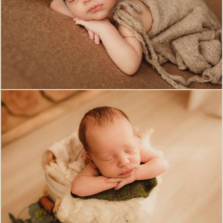
511
0
626
0