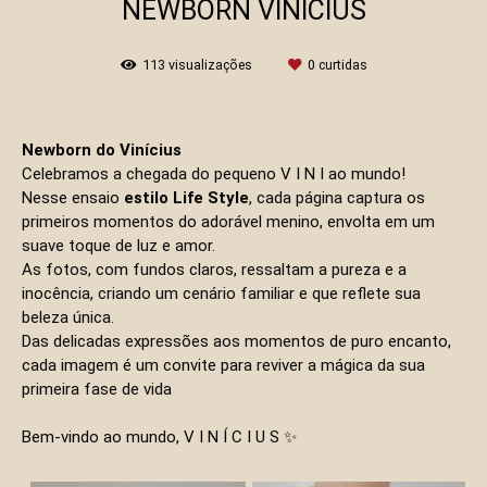
NEWBORN VINÍCIUS
113
visualizações
0
curtidas
Newborn do Vinícius
Celebramos a chegada do pequeno V I N I ao mundo!
Nesse ensaio
estilo Life Style
, cada página captura os
primeiros momentos do adorável menino, envolta em um
suave toque de luz e amor.
As fotos, com fundos claros, ressaltam a pureza e a
inocência, criando um cenário familiar e que reflete sua
beleza única.
Das delicadas expressões aos momentos de puro encanto,
cada imagem é um convite para reviver a mágica da sua
primeira fase de vida
Bem-vindo ao mundo, V I N Í C I U S ✨