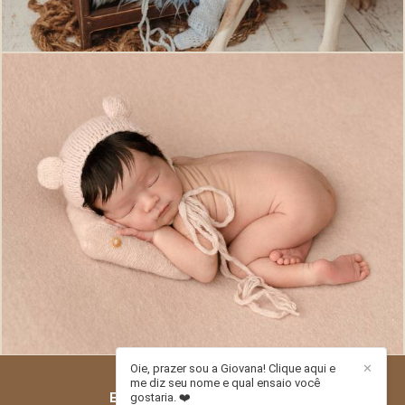
553
0
Oie, prazer sou a Giovana! Clique aqui e
✕
me diz seu nome e qual ensaio você
ESTÚDIO PITORI
/
CONTATO
gostaria. ❤️