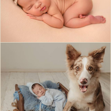
779
0
428
0