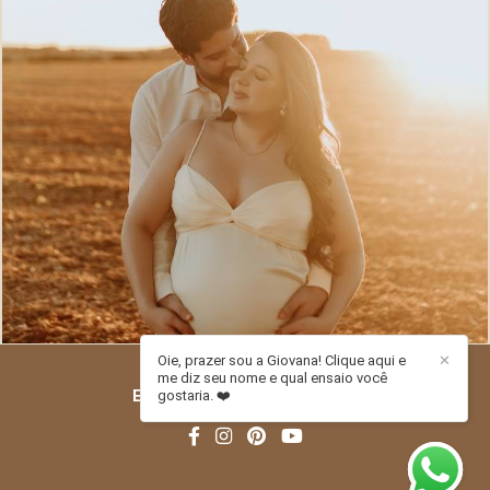
174
0
Oie, prazer sou a Giovana! Clique aqui e
✕
me diz seu nome e qual ensaio você
ESTÚDIO PITORI
/
CONTATO
gostaria. ❤️