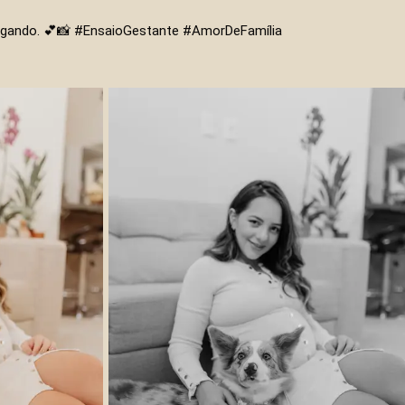
hegando. 💕📸 #EnsaioGestante #AmorDeFamília