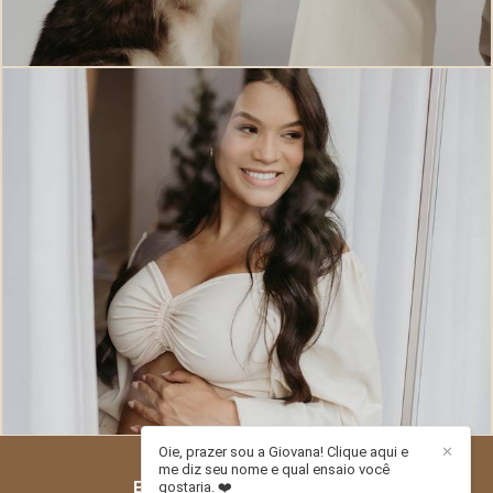
928
0
Oie, prazer sou a Giovana! Clique aqui e
✕
me diz seu nome e qual ensaio você
ESTÚDIO PITORI
/
CONTATO
gostaria. ❤️