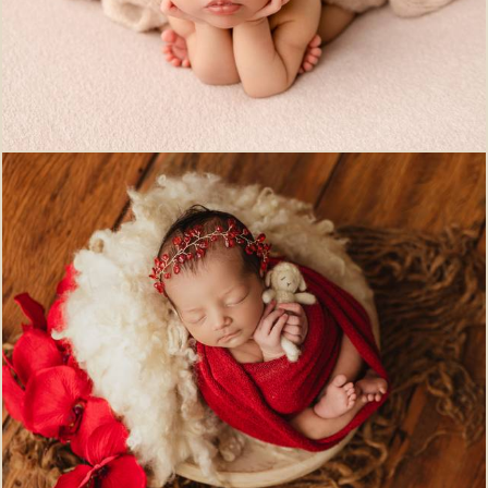
599
1
516
0