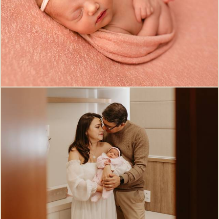
589
0
428
0