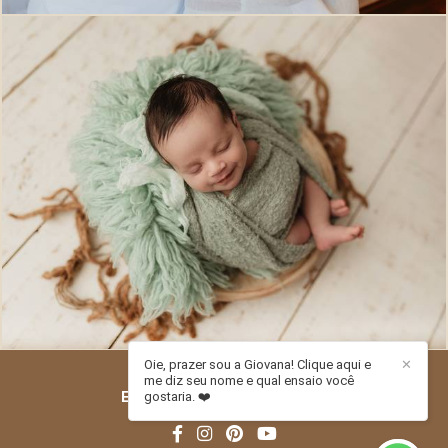
707
0
Oie, prazer sou a Giovana! Clique aqui e
✕
me diz seu nome e qual ensaio você
ESTÚDIO PITORI
/
CONTATO
gostaria. ❤️