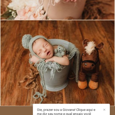
572
0
Oie, prazer sou a Giovana! Clique aqui e
✕
me diz seu nome e qual ensaio você