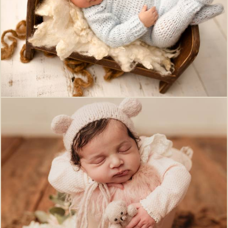
676
0
430
0