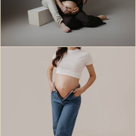
168
0
552
0