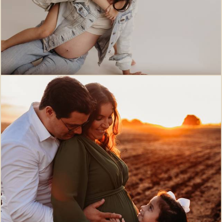
636
0
778
0