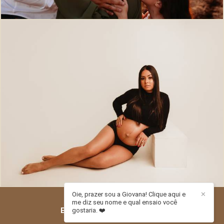
717
0
Oie, prazer sou a Giovana! Clique aqui e
✕
me diz seu nome e qual ensaio você
ESTÚDIO PITORI
/
CONTATO
gostaria. ❤️