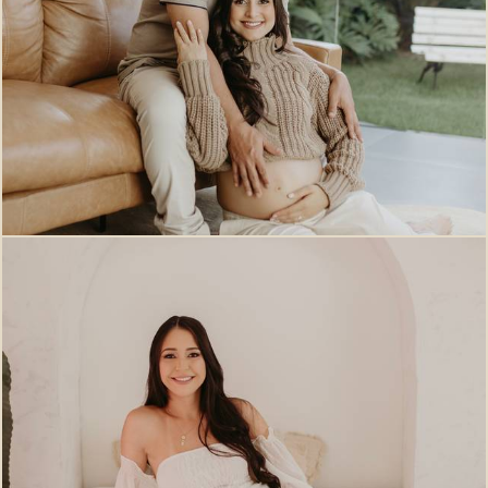
288
0
545
0