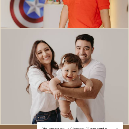
455
0
Oie, prazer sou a Giovana! Clique aqui e
✕