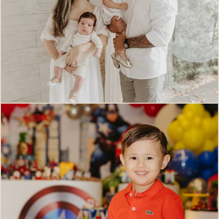
47
0
472
0