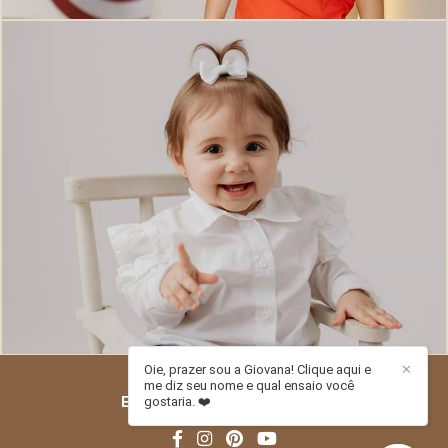
388
0
Oie, prazer sou a Giovana! Clique aqui e
✕
me diz seu nome e qual ensaio você
ESTÚDIO PITORI
/
CONTATO
gostaria. ❤️