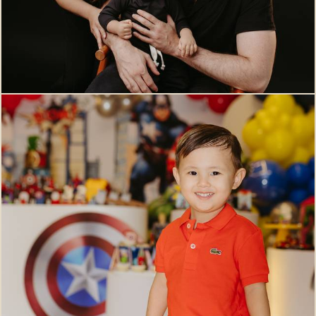
551
0
473
0