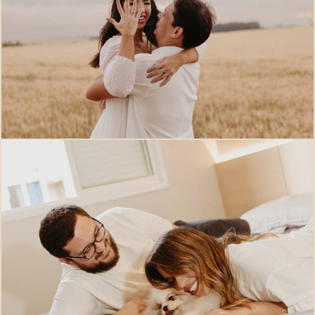
415
0
121
0