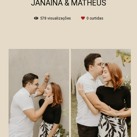
JANAINA & MATHEUS
578
visualizações
0
curtidas