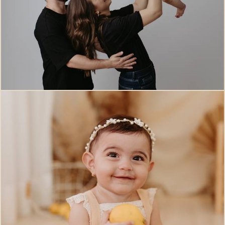
208
0
580
0