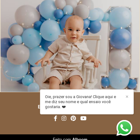
554
0
Oie, prazer sou a Giovana! Clique aqui e
✕
me diz seu nome e qual ensaio você
ESTÚDIO PITORI
/
CONTATO
gostaria. ❤️
Feito com
Alboom