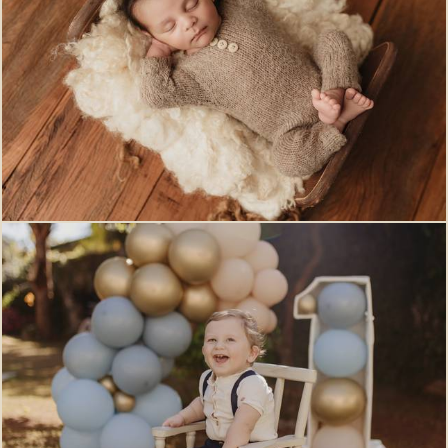
3
0
3
0