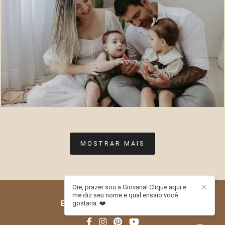
34
0
MOSTRAR MAIS
Oie, prazer sou a Giovana! Clique aqui e
✕
me diz seu nome e qual ensaio você
ESTÚDIO PITORI
/
CONTATO
gostaria. ❤️