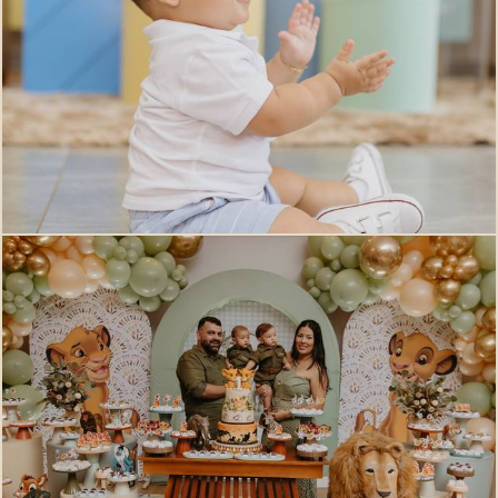
385
0
510
0