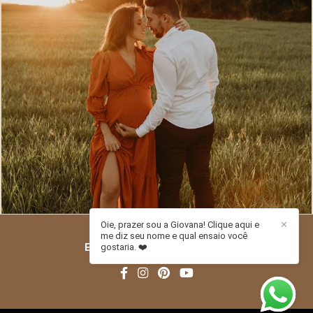
598
0
Oie, prazer sou a Giovana! Clique aqui e
✕
me diz seu nome e qual ensaio você
ESTÚDIO PITORI
/
CONTATO
gostaria. ❤️